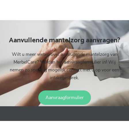
Aanvullende mantelzorg aanvragen?
Wilt u meer weten over aanvullende mantelzorg van
MerbelCare? Vul dan het aanvraagformulier in! Wij
nemen zo spoedig mogelijk contact met u op voor een
intakegesprek.
Aanvraagformulier