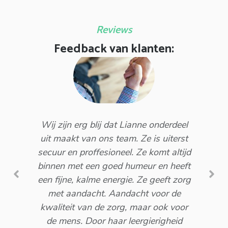
Reviews
Feedback van klanten:
Mer
D
Wij zijn erg blij dat Lianne onderdeel
ande
uit maakt van ons team. Ze is uiterst
na
secuur en proffesioneel. Ze komt altijd
ter
binnen met een goed humeur en heeft
zij 
een fijne, kalme energie. Ze geeft zorg
ik v
met aandacht. Aandacht voor de
do
kwaliteit van de zorg, maar ook voor
to
de mens. Door haar leergierigheid
Kort