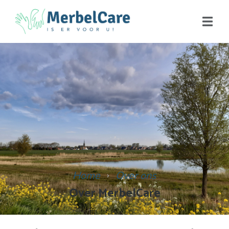
Home
Over ons
Over MerbelCare