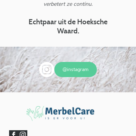
verbetert ze continu.
goed
een
mens
Echtpaar uit de Hoeksche
Waard.
Ondersteuning bij verzorging.
M
@instagram