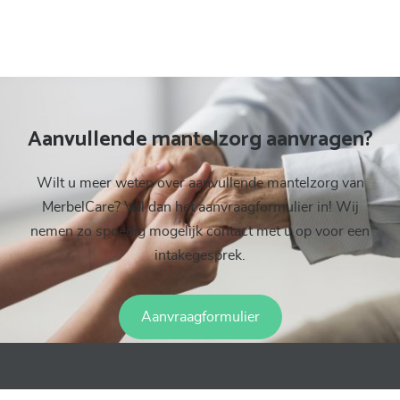
Aanvullende mantelzorg aanvragen?
Wilt u meer weten over aanvullende mantelzorg van
MerbelCare? Vul dan het aanvraagformulier in! Wij
nemen zo spoedig mogelijk contact met u op voor een
intakegesprek.
Aanvraagformulier